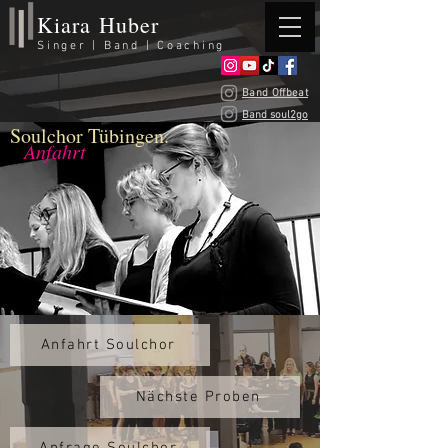
Kiara Huber
Singer | Band | Coaching
Band Offbeat
Band soul2go
Soulchor Tübingen.
Anfahrt
Anfahrt Soulchor
Nächste Proben