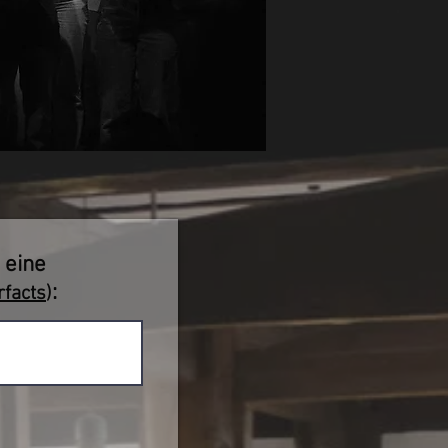
 eine
:
rfacts
)