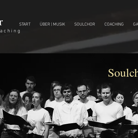
r
START
ÜBER | MUSIK
SOULCHOR
COACHING
GA
oaching
Soulc