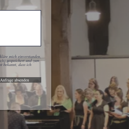
kläre mich einverstanden,
sch) gespeichert und zum
t bekannt, dass ich
Anfrage absenden