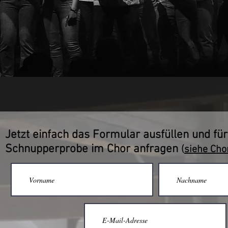
Jetzt einfach das Formular ausfüllen und für
Schnupperprobe im Chor anfragen
(
siehe Cho